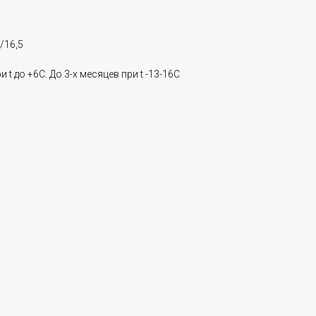
/16,5
и t до +6С. До 3-х месяцев при t -13-16C