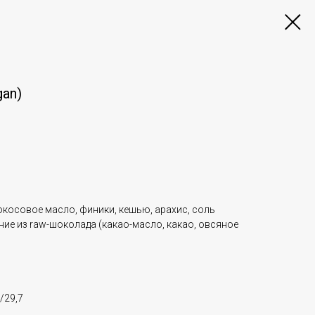
gan)
косовое масло, финики, кешью, арахис, соль
ие из raw-шоколада (какао-масло, какао, овсяное
/29,7