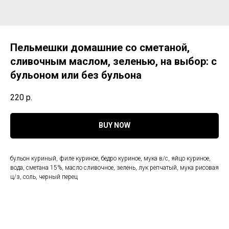
Пельмешки домашние со сметаной,
сливочным маслом, зеленью, на выбор: с
бульоном или без бульона
220
р.
BUY NOW
бульон куриный, филе куриное, бедро куриное, мука в/c, яйцо куриное,
вода, сметана 15%, масло сливочное, зелень, лук репчатый, мука рисовая
ц/з, соль, черный перец