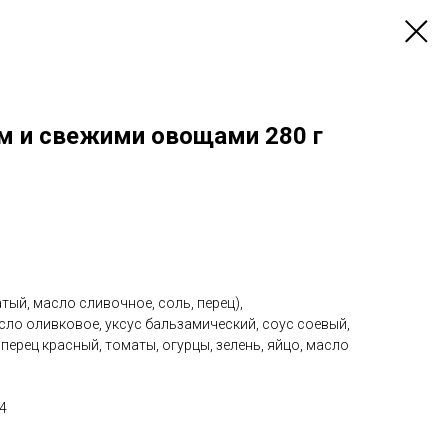
м и свежими овощами 280 г
тый, масло сливочное, соль, перец),
сло оливковое, уксус бальзамический, соус соевый,
перец красный, томаты, огурцы, зелень, яйцо, масло
4