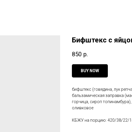
Бифштекс с яйцо
850
р.
BUY NOW
бифштекс (говядина, лук репча
бальзамическая заправка (ма
горчица, сироп топинамбура), 
оливковое
КБЖУ на порцию: 420/38/22/1