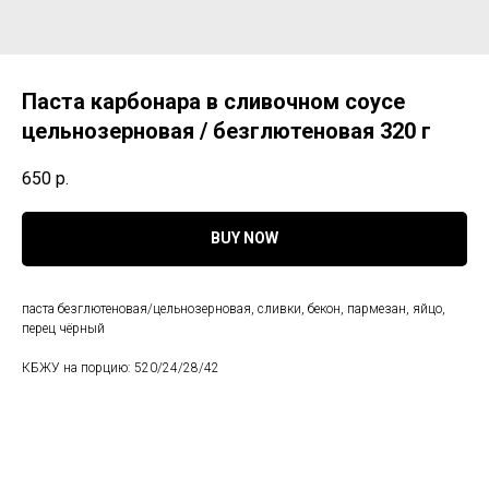
Паста карбонара в сливочном соусе
цельнозерновая / безглютеновая 320 г
650
р.
BUY NOW
паста безглютеновая/цельнозерновая, сливки, бекон, пармезан, яйцо,
перец чёрный
КБЖУ на порцию: 520/24/28/42