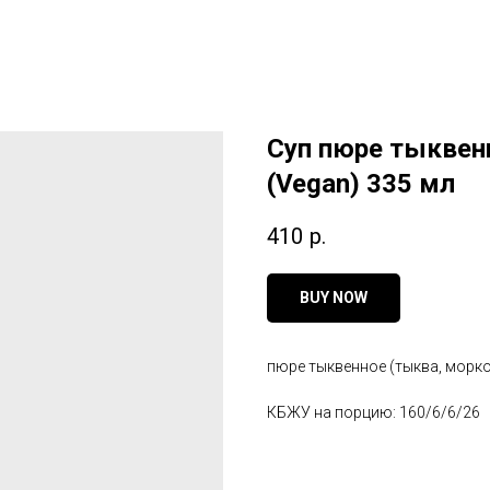
Суп пюре тыквен
(Vegan) 335 мл
410
р.
BUY NOW
пюре тыквенное (тыква, морко
КБЖУ на порцию: 160/6/6/26