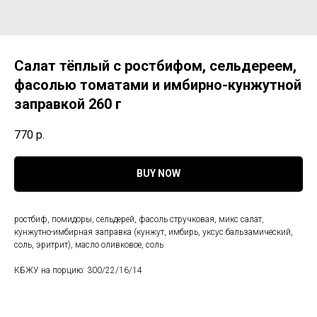
Салат тёплый с ростбифом, сельдереем,
фасолью томатами и имбирно-кунжутной
заправкой 260 г
770
р.
BUY NOW
ростбиф, помидоры, сельдерей, фасоль стручковая, микс салат,
кунжутно-имбирная заправка (кунжут, имбирь, уксус бальзамический,
соль, эритрит), масло оливковое, соль
КБЖУ на порцию: 300/22/16/14