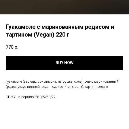
Гуакамоле с маринованным редисом и
тартином (Vegan) 220 г
770
р.
BUY NOW
гуакамоле (авокадо, сок лимона, петрушка, соль), редис маринованный
(редис, уксус винный, вода, подсластитель, соль), тартин, зелень
КБЖУ на порцию: 280/5/20/22