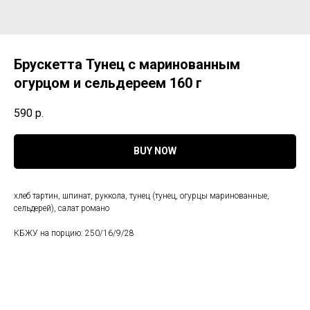
Брускетта Тунец с маринованным
огурцом и сельдереем 160 г
590
р.
BUY NOW
хлеб тартин, шпинат, руккола, тунец (тунец, огурцы маринованные,
сельдерей), салат романо
КБЖУ на порцию: 250/16/9/28